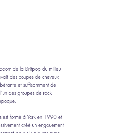
 boom de la Britpop du milieu
vait des coupes de cheveux
ubérante et suffisamment de
l'un des groupes de rock
'époque.
s'est formé à York en 1990 et
ressivement créé un engouement
 contrat pour six albums avec