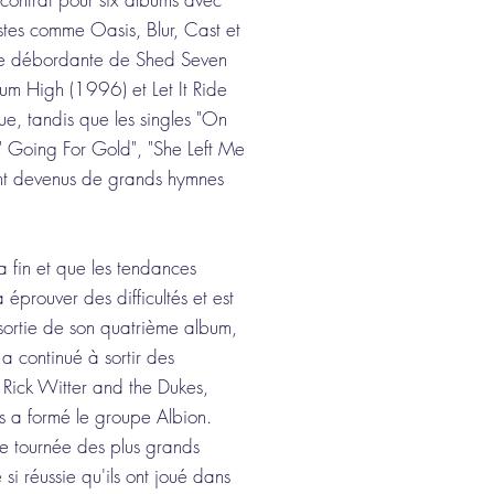
stes comme Oasis, Blur, Cast et
ergie débordante de Shed Seven
um High (1996) et Let It Ride
e, tandis que les singles "On
" Going For Gold", "She Left Me
ont devenus de grands hymnes
a fin et que les tendances
prouver des difficultés et est
 sortie de son quatrième album,
a continué à sortir des
Rick Witter and the Dukes,
ks a formé le groupe Albion.
e tournée des plus grands
si réussie qu'ils ont joué dans