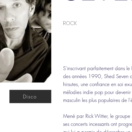
ROCK
S'inscrivant parfaitement dans le
des années 1990, Shed Seven a
hirsutes, une confiance en soi ex
mélodies indie pop pour devenir 
Disco
masculin les plus populaires de l
Mené par Rick Witter, le groupe 
ses concerts incessants ont prog
qui lui a permis de décrocher un