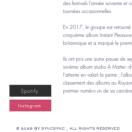
des festivals l'année suivante et 
tournées occasionnelles.
En 2017, le groupe est retourné 
cinquième album Instant Pleasures
britannique et a marqué le prem
Ils ont pris une autre pause de se
sixième album studio A Matter o
l'attente en valait la peine ; l'al
classement des albums au Royaum
premier numéro un de sa carrière
Spotify
Instagram
© 2025 BY SYNCSYNC _ ALL RIGHTS RESERVED