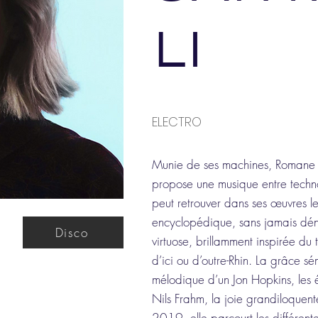
LI
ELECTRO
Munie de ses machines, Romane Sa
propose une musique entre techno
peut retrouver dans ses œuvres le
encyclopédique, sans jamais dén
Disco
virtuose, brillamment inspirée du 
d’ici ou d’outre-Rhin. La grâce s
mélodique d’un Jon Hopkins, les 
Nils Frahm, la joie grandiloquen
2019, elle parcourt les différentes