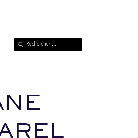
ANE
AREL