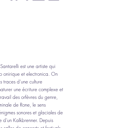
ntarelli est une artiste qui
 onirique et electronica. On
s traces d’une culture
aturer une écriture complexe et
travail des orfèvres du genre,
éminale de Rone, le sens
énigmes sonores et glaciales de
te d’un Kalkbrenner. Depuis
 salles de concerts et festivals