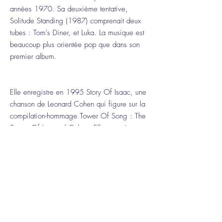
années 1970. Sa deuxième tentative,
Solitude Standing (1987) comprenait deux
tubes : Tom's Diner, et Luka. La musique est
beaucoup plus orientée pop que dans son
premier album.
Elle enregistre en 1995 Story Of Isaac, une
chanson de Leonard Cohen qui figure sur la
compilation-hommage Tower Of Song : The
Songs Of Leonard Cohen. Elle enregistre
également "So long, Marianne", toujours de
Leonard Cohen, en collaboration avec John
Cale. Le cinquième album, Nine Objects of
Desire est sorti en 1996. La musique alterne
entre un style dépouillé et le style industriel
de 99.9F°. Cet album contient « Caramel »,
qui fait partie de la bande originale du film