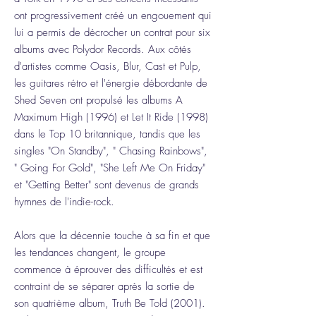
ont progressivement créé un engouement qui
lui a permis de décrocher un contrat pour six
albums avec Polydor Records. Aux côtés
d'artistes comme Oasis, Blur, Cast et Pulp,
les guitares rétro et l'énergie débordante de
Shed Seven ont propulsé les albums A
Maximum High (1996) et Let It Ride (1998)
dans le Top 10 britannique, tandis que les
singles "On Standby", " Chasing Rainbows",
" Going For Gold", "She Left Me On Friday"
et "Getting Better" sont devenus de grands
hymnes de l'indie-rock.
Alors que la décennie touche à sa fin et que
les tendances changent, le groupe
commence à éprouver des difficultés et est
contraint de se séparer après la sortie de
son quatrième album, Truth Be Told (2001).