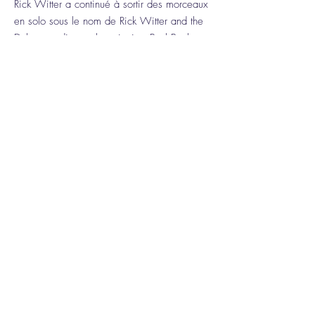
Rick Witter a continué à sortir des morceaux
en solo sous le nom de Rick Witter and the
Dukes, tandis que le guitariste Paul Banks a
formé le groupe Albion. Shed Seven s'est
reformé pour une tournée des plus grands
succès en 2007, qui s'est avérée si réussie
qu'ils ont joué dans des festivals l'année
suivante et continuent d'entreprendre des
tournées occasionnelles.
En 2017, le groupe est retourné en studio
pour créer son cinquième album Instant
Pleasures, qui s'est hissé dans le Top 10
britannique et a marqué le premier album du
groupe en 16 ans.
Ils ont pris une autre pause de sept ans
avant de sortir leur sixième album studio A
Matter of Time en janvier 2027, mais