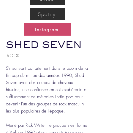
Spotify
Instagram
SHED SEVEN
ROCK
S'inscrivant parfaitement dans le boom de la
Britpop du milieu des années 1990, Shed
Seven avait des coupes de cheveux
hirsutes, une confiance en soi exubérante et
suffisamment de mélodies indie pop pour
devenir l'un des groupes de rock masculin
les plus populaires de l'époque.
Mené par Rick Witter, le groupe s'est formé
à York en 1990 et ses concerts incessants