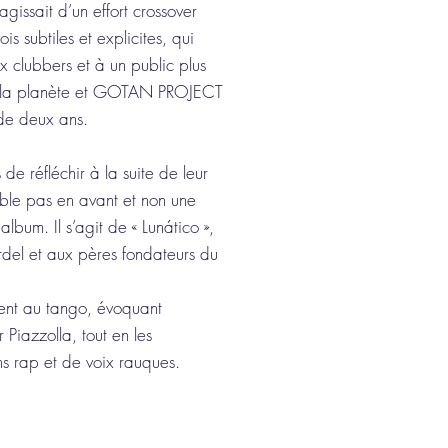
agissait d’un effort crossover
ois subtiles et explicites, qui
x clubbers et à un public plus
 de la planète et GOTAN PROJECT
de deux ans.
de réfléchir à la suite de leur
table pas en avant et non une
album. Il s’agit de « Lunático »,
el et aux pères fondateurs du
rent au tango, évoquant
 Piazzolla, tout en les
ns rap et de voix rauques.