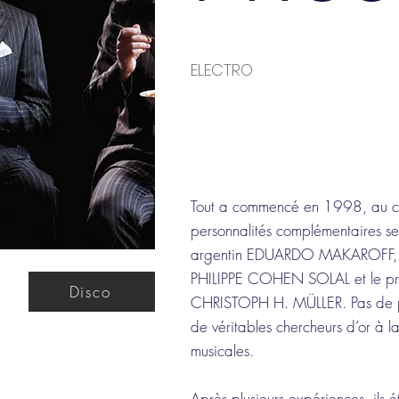
ELECTRO
Tout a commencé en 1998, au cœu
personnalités complémentaires se 
argentin EDUARDO MAKAROFF, l’e
PHILIPPE COHEN SOLAL et le pr
Disco
CHRISTOPH H. MÜLLER. Pas de pet
de véritables chercheurs d’or à l
musicales.
Après plusieurs expériences, ils é