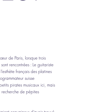
r de Paris, lorsque trois
sont rencontrées : Le guitariste
sthète français des platines
ogrammateur suisse
its pirates musicaux ici, mais
a recherche de pépites
taient convaincus d’avoir trouvé