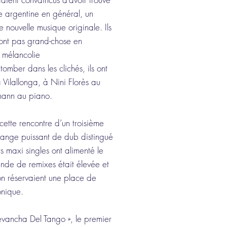
e argentine en général, un
e nouvelle musique originale. Ils
’ont pas grand-chose en
 mélancolie
mber dans les clichés, ils ont
 Vilallonga, à Nini Florès au
mann au piano.
ette rencontre d’un troisième
ange puissant de dub distingué
s maxi singles ont alimenté le
nde de remixes était élevée et
ion réservaient une place de
onique.
evancha Del Tango », le premier