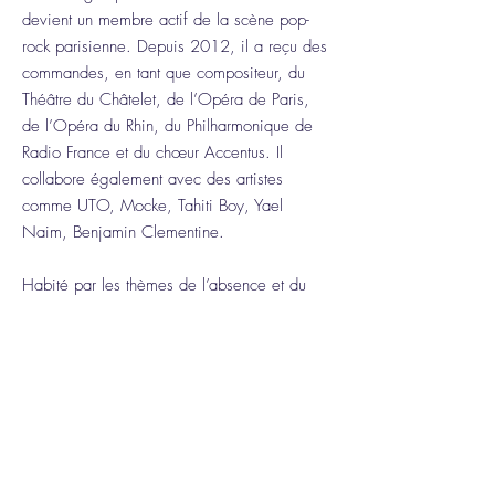
devient un membre actif de la scène pop-
rock parisienne. Depuis 2012, il a reçu des
commandes, en tant que compositeur, du
Théâtre du Châtelet, de l’Opéra de Paris,
de l’Opéra du Rhin, du Philharmonique de
Radio France et du chœur Accentus. Il
collabore également avec des artistes
comme UTO, Mocke, Tahiti Boy, Yael
Naim, Benjamin Clementine.
Habité par les thèmes de l’absence et du
voyage intérieur, marqué par le
psychédélisme, fasciné par le pouvoir
narratif de la musique, il développe le
concept de « musique-fiction » pour qualifier
ses créations, comme le spectacle « l’Île
Fantôme », la série « FLOT», la performance
aux claviers « l’Enquête » et l’opéra de