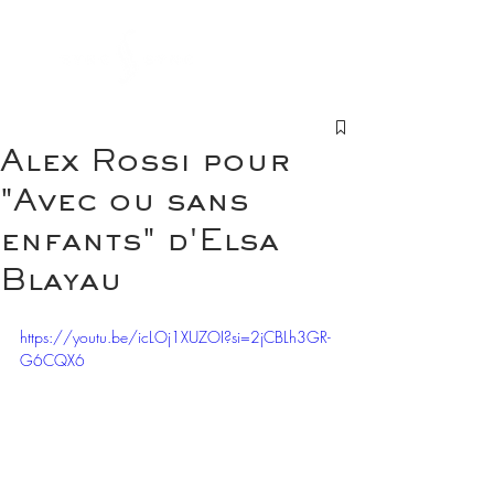
Alex Rossi pour
"Avec ou sans
enfants" d'Elsa
Blayau
https://youtu.be/icLOj1XUZOI?si=2jCBLh3GR-
G6CQX6