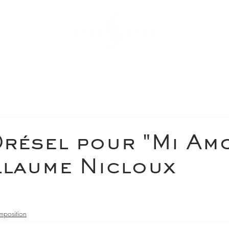
Drésel pour "Mi Am
llaume Nicloux
position