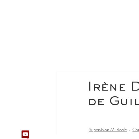
Irène 
de Gui
Supervision Musicale
Com